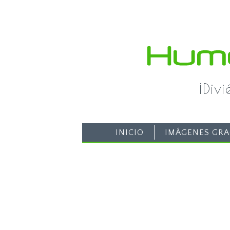
¡Div
INICIO
IMÁGENES GRA