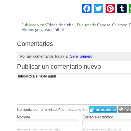
Facebook
Twitte
Pin
Publicado en
Vídeos de fútbol
|
Etiquetado
Cabeza
,
Chistoso
,
Vídeos graciosos fútbol
Comentarios
No hay comentarios todavía.
Sé el primero!
Publicar un comentario nuevo
Comenta como "invitado", o inicia sesión:
Nombre
Correo electrónico
Aparece junto a tus comentarios.
No se muestra públicamente.