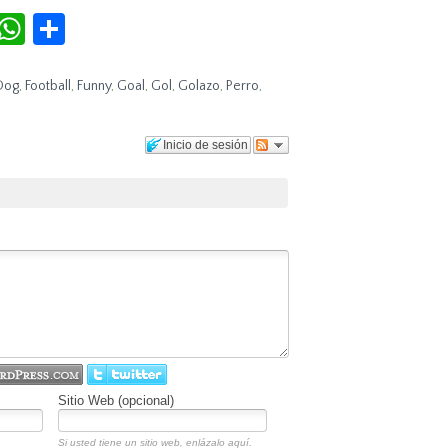
r
terest
Tumblr
WhatsApp
Compartir
Dog
,
Football
,
Funny
,
Goal
,
Gol
,
Golazo
,
Perro
,
Inicio de sesión
Sitio Web (opcional)
Si usted tiene un sitio web, enlázalo aquí.