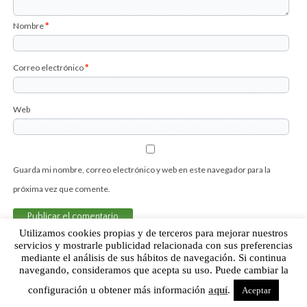
Nombre
*
Correo electrónico
*
Web
Guarda mi nombre, correo electrónico y web en este navegador para la
próxima vez que comente.
Utilizamos cookies propias y de terceros para mejorar nuestros
servicios y mostrarle publicidad relacionada con sus preferencias
mediante el análisis de sus hábitos de navegación. Si continua
Sobre Humor Fútbol Club | Aviso legal |
Contacto
navegando, consideramos que acepta su uso. Puede cambiar la
configuración u obtener más información
aquí
.
Aceptar
Humor Fútbol Club © 2015. Todos los derechos reservados