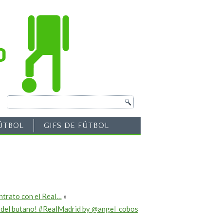
ÚTBOL
GIFS DE FÚTBOL
ontrato con el Real…
»
os del butano! #RealMadrid by @angel_cobos