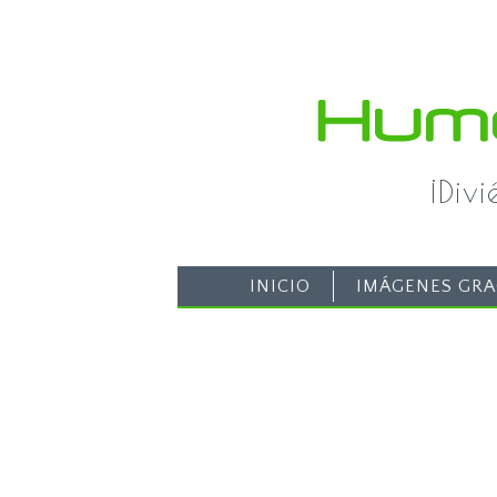
¡Div
INICIO
IMÁGENES GRA