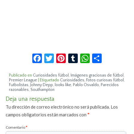
Facebook
Twitter
Pinterest
Tumblr
WhatsApp
Compar
Publicado en
Curiosidades fútbol
,
Imágenes graciosas de fútbol
,
Premier League
|
Etiquetado
Curiosidades
,
Fotos curiosas fútbol
,
Futbolistas
,
Johnny Depp
,
looks like
,
Pablo Osvaldo
,
Parecidos
razonables
,
Southampton
Deja una respuesta
Tu dirección de correo electrónico no será publicada.
Los
campos obligatorios están marcados con
*
Comentario
*