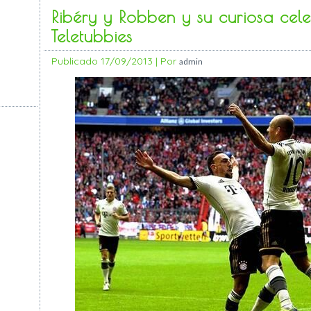
Ribéry y Robben y su curiosa cele
Teletubbies
Publicado
17/09/2013
|
Por
admin