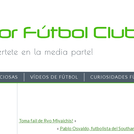
iértete en la media parte!
CIOSAS
VÍDEOS DE FÚTBOL
CURIOSIDADES F
Toma fail de Ryo Miyaichis!
»
«
Pablo Osvaldo, futbolista del South