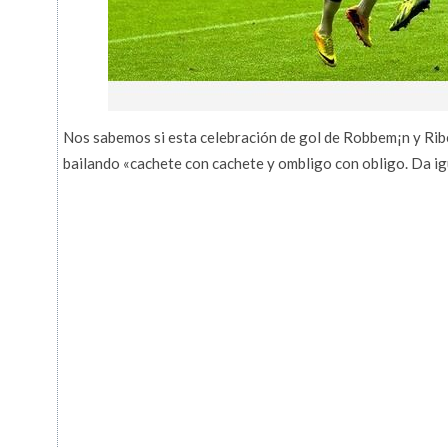
Nos sabemos si esta celebración de gol de Robbem¡n y Ribé
bailando «cachete con cachete y ombligo con obligo. Da igu