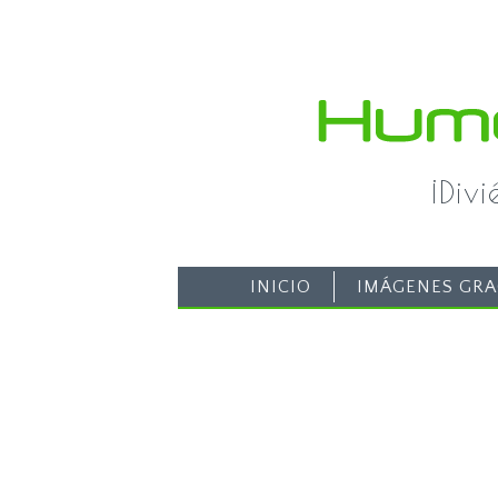
¡Div
INICIO
IMÁGENES GRA