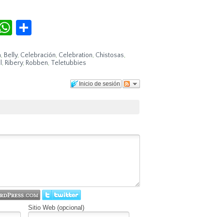
r
terest
Tumblr
WhatsApp
Compartir
a
,
Belly
,
Celebración
,
Celebration
,
Chistosas
,
l
,
Ribery
,
Robben
,
Teletubbies
Inicio de sesión
Sitio Web (opcional)