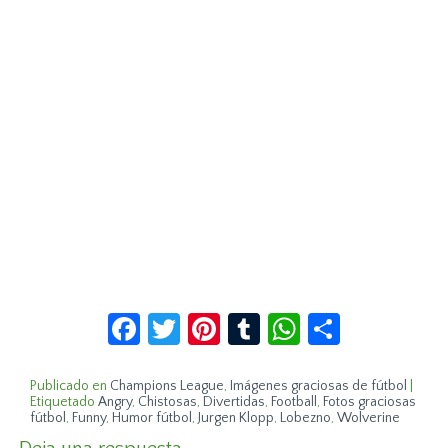
Facebook
Twitter
Pinterest
Tumblr
WhatsApp
Compar
Publicado en
Champions League
,
Imágenes graciosas de fútbol
|
Etiquetado
Angry
,
Chistosas
,
Divertidas
,
Football
,
Fotos graciosas
fútbol
,
Funny
,
Humor fútbol
,
Jurgen Klopp
,
Lobezno
,
Wolverine