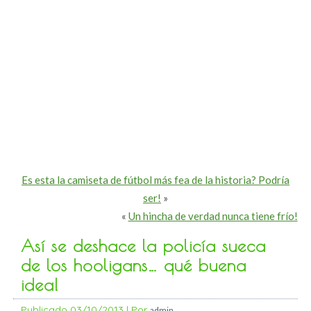
Es esta la camiseta de fútbol más fea de la historia? Podría
ser!
»
«
Un hincha de verdad nunca tiene frío!
Así se deshace la policía sueca
de los hooligans… qué buena
idea!
Publicado
03/10/2013
|
Por
admin