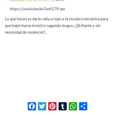
httpv://youtu.be/dvGwK17V-qw
Lo que hacen es darle caña a tope a la escalera mecánica para
que bajen hacia el metro cagando lecges. ¡¡Brillante y sin
necesidad de violencia!!.
Facebook
Twitter
Pinterest
Tumblr
WhatsApp
Compar