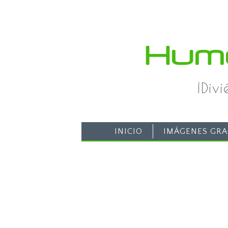
¡Div
INICIO
IMÁGENES GRA