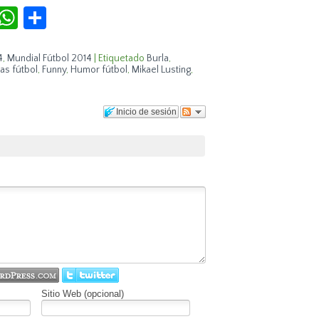
r
terest
Tumblr
WhatsApp
Compartir
4
,
Mundial Fútbol 2014
|
Etiquetado
Burla
,
as fútbol
,
Funny
,
Humor fútbol
,
Mikael Lusting
,
Inicio de sesión
Sitio Web (opcional)