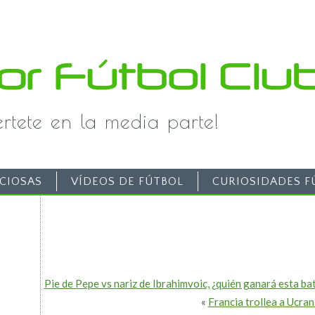
iértete en la media parte!
CIOSAS
VÍDEOS DE FÚTBOL
CURIOSIDADES F
Pie de Pepe vs nariz de Ibrahimvoic, ¿quién ganará esta bat
«
Francia trollea a Ucran