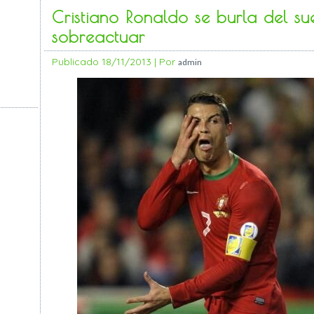
Cristiano Ronaldo se burla del su
sobreactuar
Publicado
18/11/2013
|
Por
admin