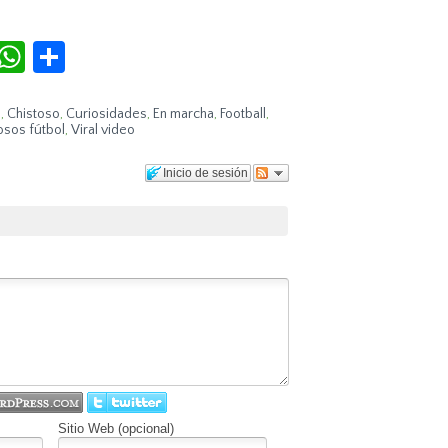
r
terest
Tumblr
WhatsApp
Compartir
s
,
Chistoso
,
Curiosidades
,
En marcha
,
Football
,
osos fútbol
,
Viral video
Inicio de sesión
Sitio Web (opcional)