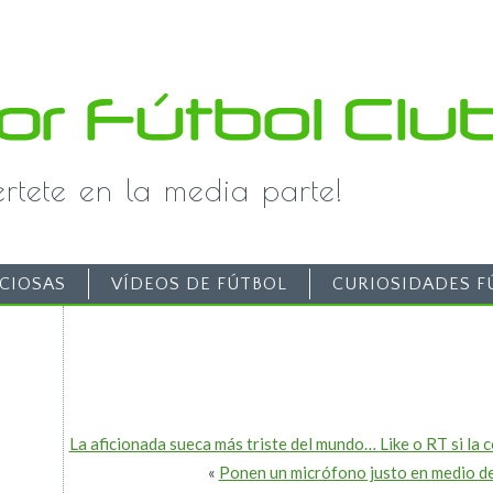
iértete en la media parte!
CIOSAS
VÍDEOS DE FÚTBOL
CURIOSIDADES F
La aficionada sueca más triste del mundo… Like o RT si la 
«
Ponen un micrófono justo en medio de