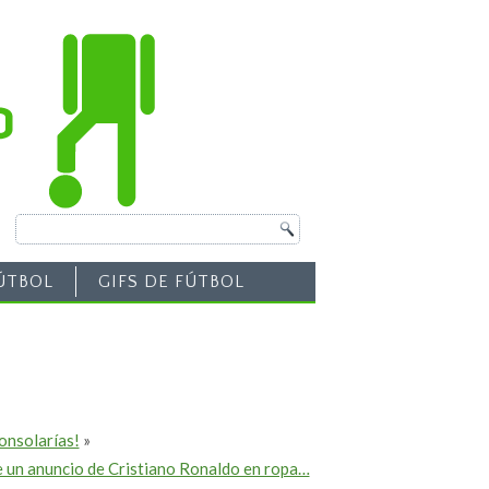
ÚTBOL
GIFS DE FÚTBOL
consolarías!
»
 un anuncio de Cristiano Ronaldo en ropa…