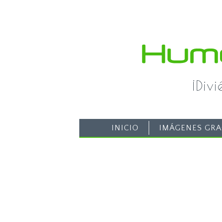
¡Div
INICIO
IMÁGENES GRA