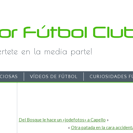
iértete en la media parte!
CIOSAS
VÍDEOS DE FÚTBOL
CURIOSIDADES F
Del Bosque le hace un «jodefotos» a Capello
»
«
Otra patada en la cara accident