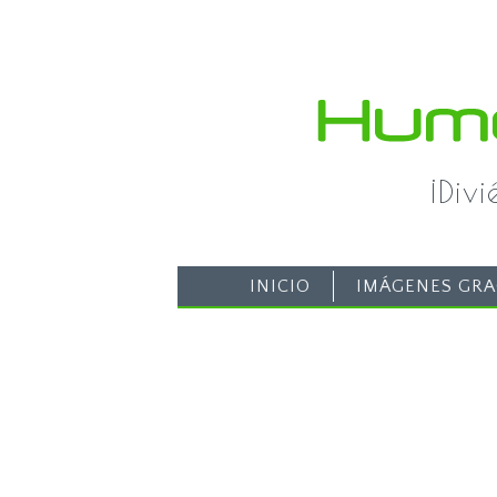
¡Div
INICIO
IMÁGENES GRA