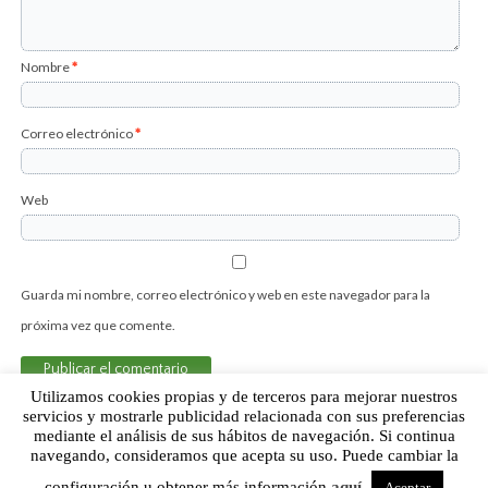
Nombre
*
Correo electrónico
*
Web
Guarda mi nombre, correo electrónico y web en este navegador para la
próxima vez que comente.
Utilizamos cookies propias y de terceros para mejorar nuestros
servicios y mostrarle publicidad relacionada con sus preferencias
mediante el análisis de sus hábitos de navegación. Si continua
Sobre Humor Fútbol Club | Aviso legal |
Contacto
navegando, consideramos que acepta su uso. Puede cambiar la
configuración u obtener más información
aquí
.
Aceptar