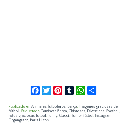
Facebook
Twitter
Pinterest
Tumblr
WhatsApp
Compar
Publicado en
Animales futboleros
,
Barça
,
Imágenes graciosas de
fútbol
|
Etiquetado
Camiseta Barça
,
Chistosas
,
Divertidas
,
Football
,
Fotos graciosas fútbol
,
Funny
,
Gucci
,
Humor fútbol
,
Instagram
,
Organgutan
,
Paris Hilton