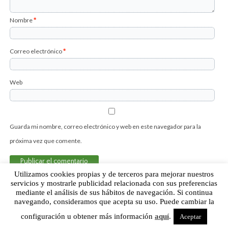
Nombre
*
Correo electrónico
*
Web
Guarda mi nombre, correo electrónico y web en este navegador para la
próxima vez que comente.
Utilizamos cookies propias y de terceros para mejorar nuestros
servicios y mostrarle publicidad relacionada con sus preferencias
mediante el análisis de sus hábitos de navegación. Si continua
Sobre Humor Fútbol Club | Aviso legal |
Contacto
navegando, consideramos que acepta su uso. Puede cambiar la
configuración u obtener más información
aquí
.
Aceptar
Humor Fútbol Club © 2015. Todos los derechos reservados