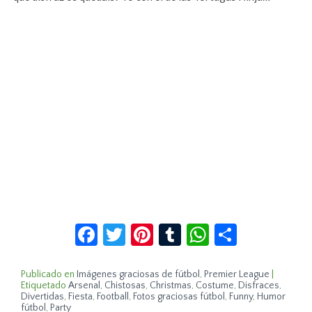
Facebook
Twitter
Pinterest
Tumblr
WhatsApp
Compar
Publicado en
Imágenes graciosas de fútbol
,
Premier League
|
Etiquetado
Arsenal
,
Chistosas
,
Christmas
,
Costume
,
Disfraces
,
Divertidas
,
Fiesta
,
Football
,
Fotos graciosas fútbol
,
Funny
,
Humor
fútbol
,
Party