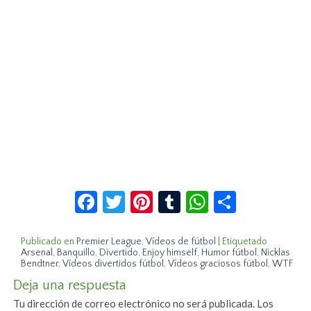
Facebook
Twitter
Pinterest
Tumblr
WhatsApp
Compar
Publicado en
Premier League
,
Vídeos de fútbol
|
Etiquetado
Arsenal
,
Banquillo
,
Divertido
,
Enjoy himself
,
Humor fútbol
,
Nicklas
Bendtner
,
Vídeos divertidos fútbol
,
Vídeos graciosos fútbol
,
WTF
Deja una respuesta
Tu dirección de correo electrónico no será publicada.
Los