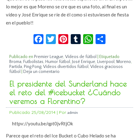
lo mejor es que Moreno se cre que es una foto, al final es un
vídeo y José Enrique se ríe de él como si estuviesen de fiesta
en el pueblo!!
Facebook
Twitter
Pinterest
Tumblr
WhatsApp
Compar
Publicado en
Premier League
,
Vídeos de fútbol
|
Etiquetado
Broma
,
Futbolistas
,
Humor fútbol
,
José Enrique
,
Liverpool
,
Moreno
,
Partida
,
Ping Pong
,
Vídeos divertidos fútbol
,
Vídeos graciosos
fútbol
|
Deja un comentario
El presidente del Sunderland hace
el reto del #icebucket ¿Cuándo
veremos a Florentino?
Publicado
25/08/2014
|
Por
admin
httpv://youtu.be/qpt0jvRtjOk
Parece que el reto del Ice Bucket o Cubo Helado se ha