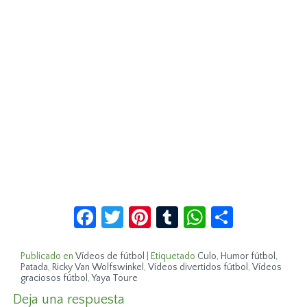
Facebook
Twitter
Pinterest
Tumblr
WhatsApp
Compar
Publicado en
Vídeos de fútbol
|
Etiquetado
Culo
,
Humor fútbol
,
Patada
,
Ricky Van Wolfswinkel
,
Vídeos divertidos fútbol
,
Vídeos
graciosos fútbol
,
Yaya Toure
Deja una respuesta