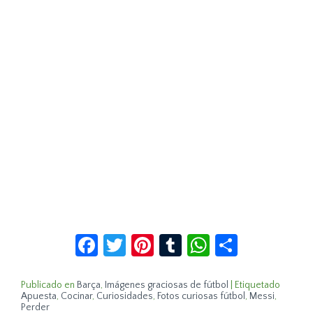
Facebook
Twitter
Pinterest
Tumblr
WhatsApp
Compar
Publicado en
Barça
,
Imágenes graciosas de fútbol
|
Etiquetado
Apuesta
,
Cocinar
,
Curiosidades
,
Fotos curiosas fútbol
,
Messi
,
Perder