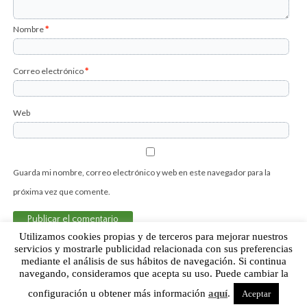
Nombre
*
Correo electrónico
*
Web
Guarda mi nombre, correo electrónico y web en este navegador para la
próxima vez que comente.
Utilizamos cookies propias y de terceros para mejorar nuestros
servicios y mostrarle publicidad relacionada con sus preferencias
mediante el análisis de sus hábitos de navegación. Si continua
Sobre Humor Fútbol Club | Aviso legal |
Contacto
navegando, consideramos que acepta su uso. Puede cambiar la
configuración u obtener más información
aquí
.
Aceptar
Humor Fútbol Club © 2015. Todos los derechos reservados