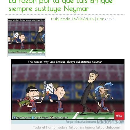
La razón por la que Luís Enrique
siempre sustituye Neymar
Publicado
13/04/2015
|
Por
admin