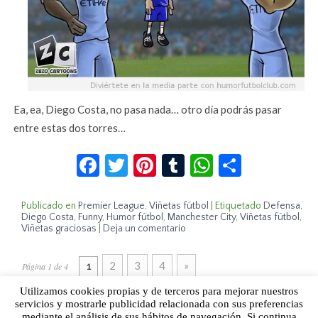
Ea, ea, Diego Costa, no pasa nada… otro día podrás pasar
entre estas dos torres…
Facebook
Twitter
Pinterest
Tumblr
WhatsApp
Compar
Publicado en
Premier League
,
Viñetas fútbol
|
Etiquetado
Defensa
,
Diego Costa
,
Funny
,
Humor fútbol
,
Manchester City
,
Viñetas fútbol
,
Viñetas graciosas
|
Deja un comentario
2
3
4
»
Página 1 de 4
1
Utilizamos cookies propias y de terceros para mejorar nuestros
servicios y mostrarle publicidad relacionada con sus preferencias
mediante el análisis de sus hábitos de navegación. Si continua