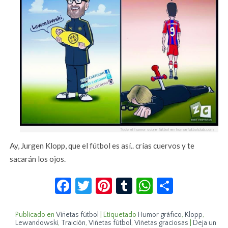
Ay, Jurgen Klopp, que el fútbol es así.. crías cuervos y te
sacarán los ojos.
Facebook
Twitter
Pinterest
Tumblr
WhatsApp
Compar
Publicado en
Viñetas fútbol
|
Etiquetado
Humor gráfico
,
Klopp
,
Lewandowski
,
Traición
,
Viñetas fútbol
,
Viñetas graciosas
|
Deja un