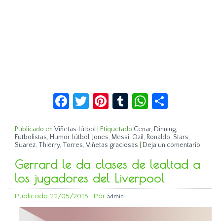
Facebook
Twitter
Pinterest
Tumblr
WhatsApp
Compar
Publicado en
Viñetas fútbol
|
Etiquetado
Cenar
,
Dinning
,
Futbolistas
,
Humor fútbol
,
Jones
,
Messi
,
Ozil
,
Ronaldo
,
Stars
,
Suarez
,
Thierry
,
Torres
,
Viñetas graciosas
|
Deja un comentario
Gerrard le da clases de lealtad a
los jugadores del Liverpool
Publicado
22/05/2015
|
Por
admin