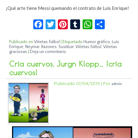
¡Qué arte tiene Messi quemando el contrato de Luis Enrique!
Facebook
Twitter
Pinterest
Tumblr
WhatsApp
Compar
Publicado en
Viñetas fútbol
|
Etiquetado
Humor gráfico
,
Luis
Enrique
,
Neymar
,
Razones
,
Sustituir
,
Viñetas fútbol
,
Viñetas
graciosas
|
Deja un comentario
Cría cuervos, Jurgn Klopp… ¡cría
cuervos!
Publicado
07/04/2015
|
Por
admin