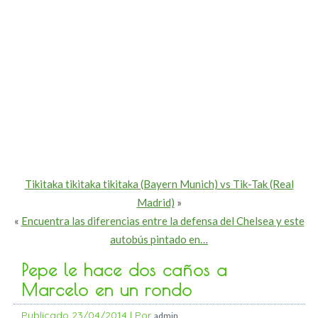
Tikitaka tikitaka tikitaka (Bayern Munich) vs Tik-Tak (Real
Madrid)
»
«
Encuentra las diferencias entre la defensa del Chelsea y este
autobús pintado en…
Pepe le hace dos caños a
Marcelo en un rondo
Publicado
23/04/2014
|
Por
admin