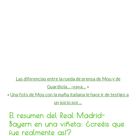
Las diferencias entre la rueda de prensa de Mou y de
Guardiola… ¡vaya…
»
«
Una foto de Mou con la mafia italiana le hace ir de testigo a
un juicio por…
El resumen del Real Madrid-
Bayern en una viñeta: ¿creéis que
fue realmente así?