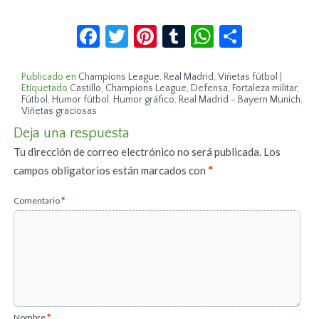
Facebook
Twitter
Pinterest
Tumblr
WhatsApp
Compar
Publicado en
Champions League
,
Real Madrid
,
Viñetas fútbol
|
Etiquetado
Castillo
,
Champions League
,
Defensa
,
Fortaleza militar
,
Fútbol
,
Humor fútbol
,
Humor gráfico
,
Real Madrid - Bayern Munich
,
Viñetas graciosas
Deja una respuesta
Tu dirección de correo electrónico no será publicada.
Los
campos obligatorios están marcados con
*
Comentario
*
Nombre
*