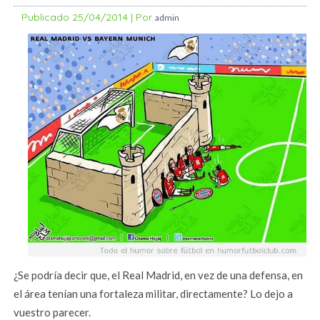
Publicado
25/04/2014
|
Por
admin
¿Se podría decir que, el Real Madrid, en vez de una defensa, en
el área tenían una fortaleza militar, directamente? Lo dejo a
vuestro parecer.