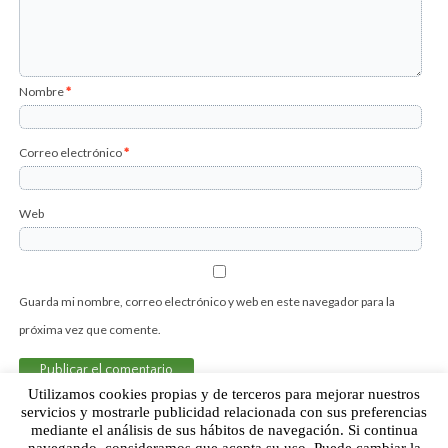
Nombre
*
Correo electrónico
*
Web
Guarda mi nombre, correo electrónico y web en este navegador para la
próxima vez que comente.
Utilizamos cookies propias y de terceros para mejorar nuestros
servicios y mostrarle publicidad relacionada con sus preferencias
mediante el análisis de sus hábitos de navegación. Si continua
Sobre Humor Fútbol Club | Aviso legal |
Contacto