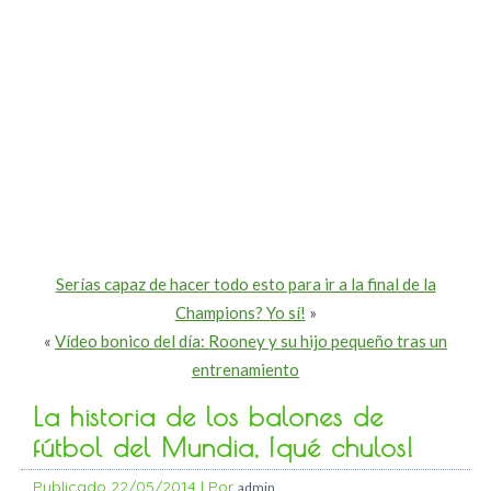
Serías capaz de hacer todo esto para ir a la final de la
Champions? Yo sí!
»
«
Vídeo bonico del día: Rooney y su hijo pequeño tras un
entrenamiento
La historia de los balones de
fútbol del Mundia, ¡qué chulos!
Publicado
22/05/2014
|
Por
admin