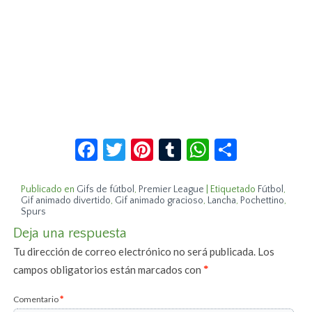
Facebook
Twitter
Pinterest
Tumblr
WhatsApp
Compar
Publicado en
Gifs de fútbol
,
Premier League
|
Etiquetado
Fútbol
,
Gif animado divertido
,
Gif animado gracioso
,
Lancha
,
Pochettino
,
Spurs
Deja una respuesta
Tu dirección de correo electrónico no será publicada.
Los
campos obligatorios están marcados con
*
Comentario
*