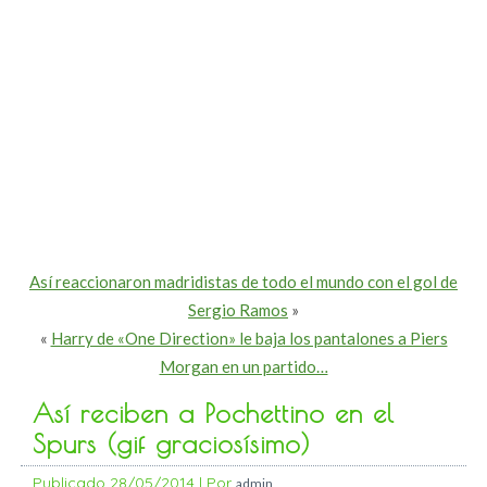
Así reaccionaron madridistas de todo el mundo con el gol de
Sergio Ramos
»
«
Harry de «One Direction» le baja los pantalones a Piers
Morgan en un partido…
Así reciben a Pochettino en el
Spurs (gif graciosísimo)
Publicado
28/05/2014
|
Por
admin