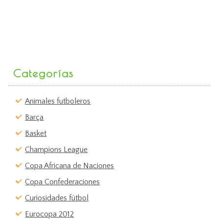
Categorías
Animales futboleros
Barça
Basket
Champions League
Copa Africana de Naciones
Copa Confederaciones
Curiosidades fútbol
Eurocopa 2012