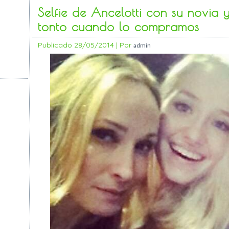
Selfie de Ancelotti con su novia 
tonto cuando lo compramos
Publicado
28/05/2014
|
Por
admin