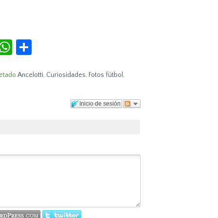
r
terest
Tumblr
WhatsApp
Compartir
etado
Ancelotti
,
Curiosidades
,
Fotos fútbol
,
Inicio de sesión