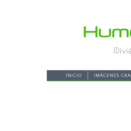
¡Div
INICIO
IMÁGENES GRA