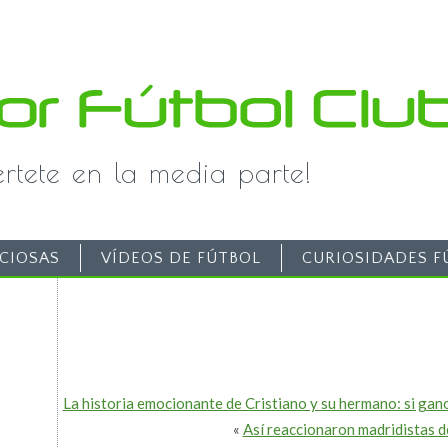
iértete en la media parte!
CIOSAS
VÍDEOS DE FÚTBOL
CURIOSIDADES F
La historia emocionante de Cristiano y su hermano: si gan
«
Así reaccionaron madridistas d