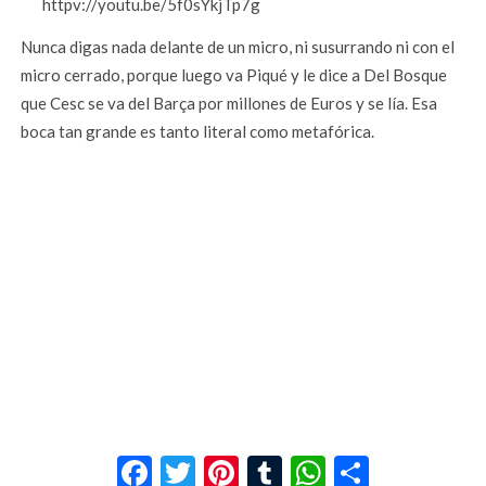
httpv://youtu.be/5f0sYkjTp7g
Nunca digas nada delante de un micro, ni susurrando ni con el
micro cerrado, porque luego va Piqué y le dice a Del Bosque
que Cesc se va del Barça por millones de Euros y se lía. Esa
boca tan grande es tanto literal como metafórica.
Facebook
Twitter
Pinterest
Tumblr
WhatsApp
Compar