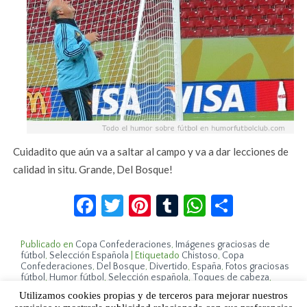
Cuidadito que aún va a saltar al campo y va a dar lecciones de
calidad in situ. Grande, Del Bosque!
Facebook
Twitter
Pinterest
Tumblr
WhatsApp
Compar
Publicado en
Copa Confederaciones
,
Imágenes graciosas de
fútbol
,
Selección Española
|
Etiquetado
Chistoso
,
Copa
Confederaciones
,
Del Bosque
,
Divertido
,
España
,
Fotos graciosas
fútbol
,
Humor fútbol
,
Selección española
,
Toques de cabeza
,
Uruguay
|
Deja un comentario
Utilizamos cookies propias y de terceros para mejorar nuestros