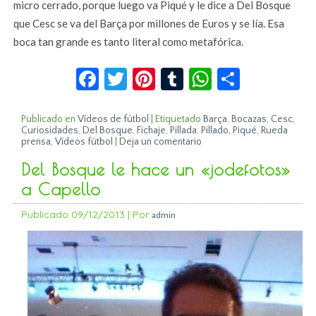
micro cerrado, porque luego va Piqué y le dice a Del Bosque
que Cesc se va del Barça por millones de Euros y se lía. Esa
boca tan grande es tanto literal como metafórica.
Facebook
Twitter
Pinterest
Tumblr
WhatsApp
Compar
Publicado en
Vídeos de fútbol
|
Etiquetado
Barça
,
Bocazas
,
Cesc
,
Curiosidades
,
Del Bosque
,
Fichaje
,
Pillada
,
Pillado
,
Piqué
,
Rueda
prensa
,
Vídeos fútbol
|
Deja un comentario
Del Bosque le hace un «jodefotos»
a Capello
Publicado
09/12/2013
|
Por
admin