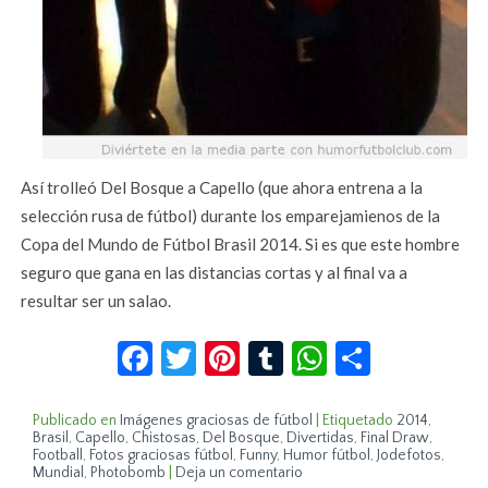
Así trolleó Del Bosque a Capello (que ahora entrena a la
selección rusa de fútbol) durante los emparejamienos de la
Copa del Mundo de Fútbol Brasil 2014. Si es que este hombre
seguro que gana en las distancias cortas y al final va a
resultar ser un salao.
Facebook
Twitter
Pinterest
Tumblr
WhatsApp
Compar
Publicado en
Imágenes graciosas de fútbol
|
Etiquetado
2014
,
Brasil
,
Capello
,
Chistosas
,
Del Bosque
,
Divertidas
,
Final Draw
,
Football
,
Fotos graciosas fútbol
,
Funny
,
Humor fútbol
,
Jodefotos
,
Mundial
,
Photobomb
|
Deja un comentario