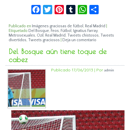
Facebook
Twitter
Pinterest
Tumblr
WhatsApp
Compar
Publicado en
Imágenes graciosas de fútbol
,
Real Madrid
|
Etiquetado
Del Bosque
,
Feos
,
Fútbol
,
Ignatius Farray
,
Metrosexuales
,
Ozil
,
Real Madrid
,
Tweets chistosos
,
Tweets
divertidos
,
Tweets graciosos
|
Deja un comentario
Del Bosque aún tiene toque de
cabez
Publicado
17/06/2013
|
Por
admin