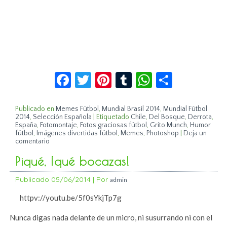
Facebook
Twitter
Pinterest
Tumblr
WhatsApp
Compar
Publicado en
Memes Fútbol
,
Mundial Brasil 2014
,
Mundial Fútbol
2014
,
Selección Española
|
Etiquetado
Chile
,
Del Bosque
,
Derrota
,
España
,
Fotomontaje
,
Fotos graciosas fútbol
,
Grito Munch
,
Humor
fútbol
,
Imágenes divertidas fútbol
,
Memes
,
Photoshop
|
Deja un
comentario
Piqué, ¡qué bocazas!
Publicado
05/06/2014
|
Por
admin
httpv://youtu.be/5f0sYkjTp7g
Nunca digas nada delante de un micro, ni susurrando ni con el