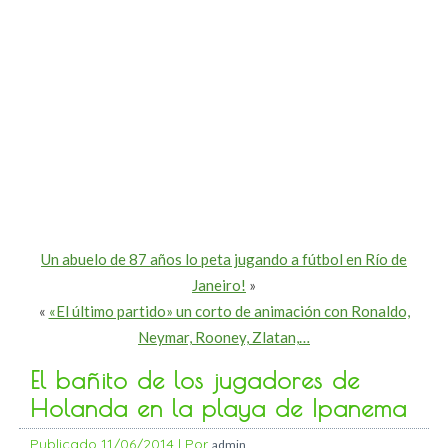
Un abuelo de 87 años lo peta jugando a fútbol en Río de
Janeiro!
»
«
«El último partido» un corto de animación con Ronaldo,
Neymar, Rooney, Zlatan,…
El bañito de los jugadores de
Holanda en la playa de Ipanema
Publicado
11/06/2014
|
Por
admin