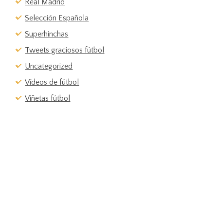
Real Madrid
Selección Española
Superhinchas
Tweets graciosos fútbol
Uncategorized
Vídeos de fútbol
Viñetas fútbol