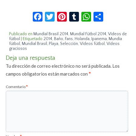
Facebook
Twitter
Pinterest
Tumblr
WhatsApp
Compar
Publicado en
Mundial Brasil 2014
,
Mundial Fútbol 2014
,
Vídeos de
fútbol
|
Etiquetado
2014
,
Baño
,
Fans
,
Holanda
,
Ipanema
,
Mundia
fútbol
,
Mundial Brasil
,
Playa
,
Selección
,
Vídeos fútbol
,
Vídeos
graciosos
Deja una respuesta
Tu dirección de correo electrónico no será publicada.
Los
campos obligatorios están marcados con
*
Comentario
*