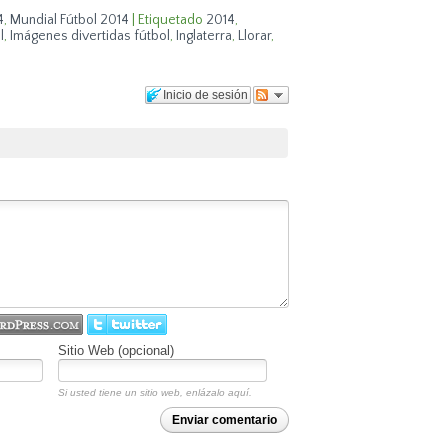
4
,
Mundial Fútbol 2014
|
Etiquetado
2014
,
l
,
Imágenes divertidas fútbol
,
Inglaterra
,
Llorar
,
Inicio de sesión
Sitio Web (opcional)
Si usted tiene un sitio web, enlázalo aquí.
Enviar comentario