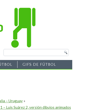
ÚTBOL
GIFS DE FÚTBOL
alia – Uruguay
»
 1 – Luis Suárez 2, versión dibujos animados