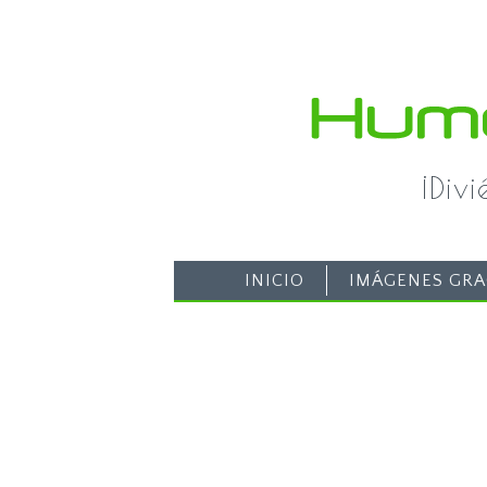
¡Div
INICIO
IMÁGENES GRA