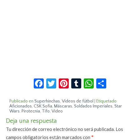
Facebook
Twitter
Pinterest
Tumblr
WhatsApp
Compar
Publicado en
Superhinchas
,
Vídeos de fútbol
|
Etiquetado
Aficionados
,
CSK Sofía
,
Máscaras
,
Soldados Imperiales
,
Star
Wars. Pirotecnia
,
Tifo
,
Video
Deja una respuesta
Tu dirección de correo electrónico no será publicada.
Los
campos obligatorios están marcados con
*