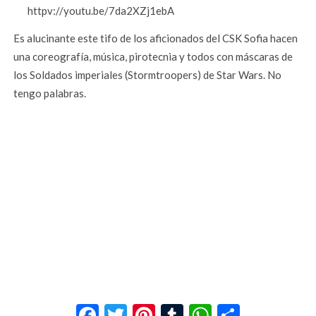
httpv://youtu.be/7da2XZj1ebA
Es alucinante este tifo de los aficionados del CSK Sofia hacen
una coreografía, música, pirotecnia y todos con máscaras de
los Soldados imperiales (Stormtroopers) de Star Wars. No
tengo palabras.
Facebook
Twitter
Pinterest
Tumblr
WhatsApp
Compar