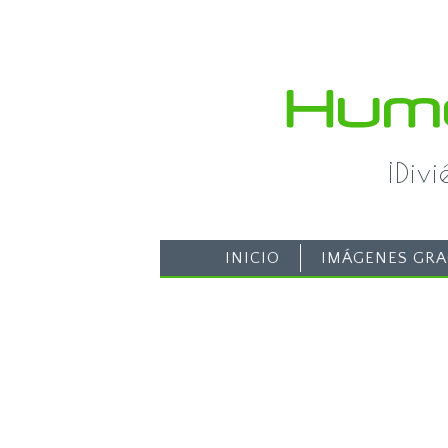
¡Div
INICIO
IMÁGENES GRA