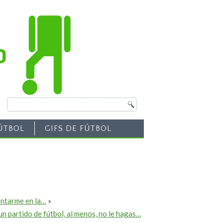
ÚTBOL
GIFS DE FÚTBOL
entarme en la…
»
a un partido de fútbol, al menos, no le hagas…