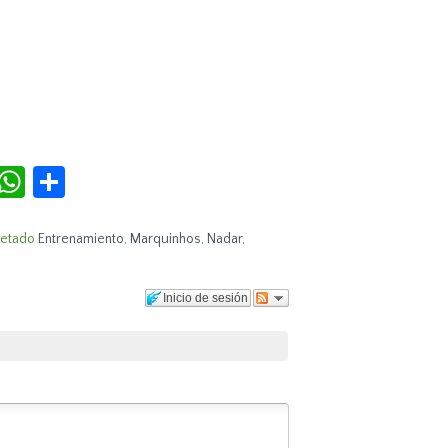
r
terest
Tumblr
WhatsApp
Compartir
uetado
Entrenamiento
,
Marquinhos
,
Nadar
,
Inicio de sesión