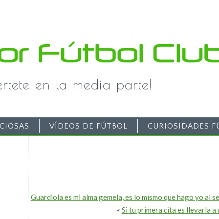
iértete en la media parte!
CIOSAS
VÍDEOS DE FÚTBOL
CURIOSIDADES F
Guardiola es mi alma gemela, es lo mismo que hago yo al s
«
Si tu primera cita es llevarla 