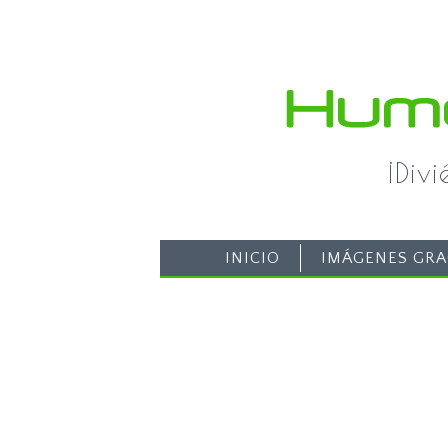
¡Div
INICIO
IMÁGENES GRA