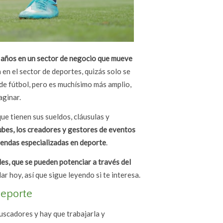
 años en un sector de negocio que mueve
 en el sector de deportes, quizás solo se
 de fútbol, pero es muchísimo más amplio,
aginar.
ue tienen sus sueldos, cláusulas y
lubes, los creadores y gestores de eventos
tiendas especializadas en deporte
.
les, que se pueden potenciar a través del
ar hoy, así que sigue leyendo si te interesa.
deporte
uscadores y hay que trabajarla y