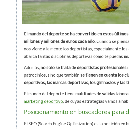
El
mundo del deporte se ha convertido en estos últimos
millones y millones de euros cada año
. Cuando se piensa
nos viene a la mente los deportistas, especialmente los
abarca tantas disciplinas deportivas como te puedas im
Además,
no solo se trata de deportistas profesionales
q
patrocinios, sino que también
se tienen en cuenta los c
deportivos, las marcas deportivas, los gimnasios y las 
El mundo del deporte tiene
multitudes de salidas labora
marketing deportivo
, de cuyas estrategias vamos a habl
Posicionamiento en buscadores para 
El SEO (Search Engine Optimization) es la posición en b