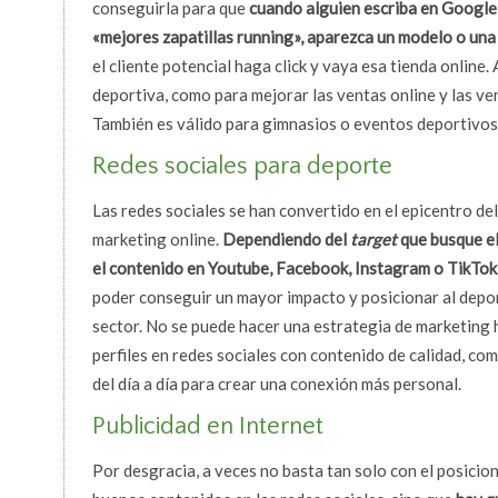
conseguirla para que
cuando alguien escriba en Google 
«mejores zapatillas running», aparezca un modelo o una
el cliente potencial haga click y vaya esa tienda online.
deportiva, como para mejorar las ventas online y las vent
También es válido para gimnasios o eventos deportivos 
Redes sociales para deporte
Las redes sociales se han convertido en el epicentro de
marketing online.
Dependiendo del
target
que busque el
el contenido en Youtube, Facebook, Instagram o TikTo
poder conseguir un mayor impacto y posicionar al depor
sector. No se puede hacer una estrategia de marketing 
perfiles en redes sociales con contenido de calidad, co
del día a día para crear una conexión más personal.
Publicidad en Internet
Por desgracia, a veces no basta tan solo con el posici