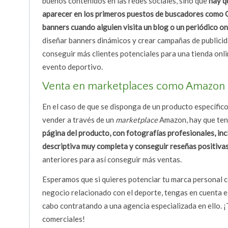
buenos contenidos en las redes sociales, sino que
hay q
aparecer en los primeros puestos de buscadores como
banners cuando alguien visita un blog o un periódico on
diseñar banners dinámicos y crear campañas de publicid
conseguir más clientes potenciales para una tienda onl
evento deportivo.
Venta en marketplaces como Amazon
En el caso de que se disponga de un producto específico
vender a través de un
marketplace
Amazon, hay que ten
página del producto, con fotografías profesionales, inc
descriptiva muy completa y conseguir reseñas positiva
anteriores para así conseguir más ventas.
Esperamos que si quieres potenciar tu marca personal c
negocio relacionado con el deporte, tengas en cuenta es
cabo contratando a una agencia especializada en ello.
comerciales!