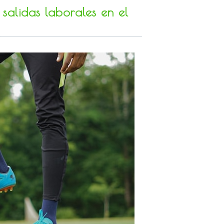
 salidas laborales en el