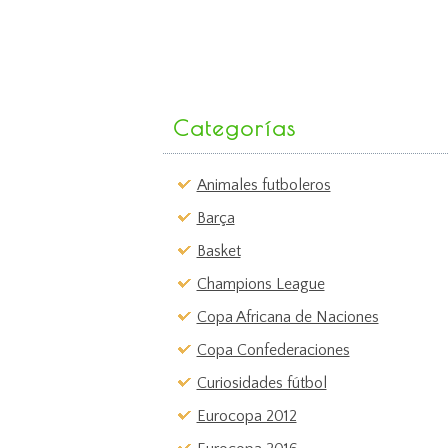
Categorías
Animales futboleros
Barça
Basket
Champions League
Copa Africana de Naciones
Copa Confederaciones
Curiosidades fútbol
Eurocopa 2012