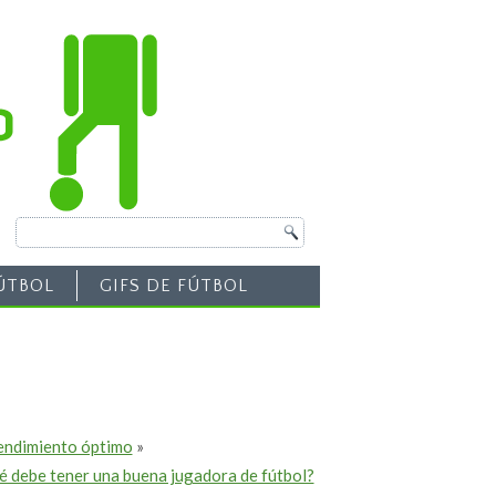
ÚTBOL
GIFS DE FÚTBOL
rendimiento óptimo
»
é debe tener una buena jugadora de fútbol?