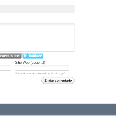
Sitio Web (opcional)
Si usted tiene un sitio web, enlázalo aquí.
Enviar comentario