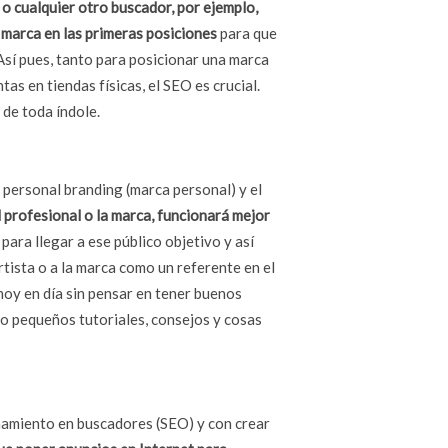
o cualquier otro buscador, por ejemplo,
 marca en las primeras posiciones
para que
 Así pues, tanto para posicionar una marca
as en tiendas físicas, el SEO es crucial.
de toda índole.
l personal branding (marca personal) y el
 profesional o la marca, funcionará mejor
k
para llegar a ese público objetivo y así
tista o a la marca como un referente en el
hoy en día sin pensar en tener buenos
mo pequeños tutoriales, consejos y cosas
onamiento en buscadores (SEO) y con crear