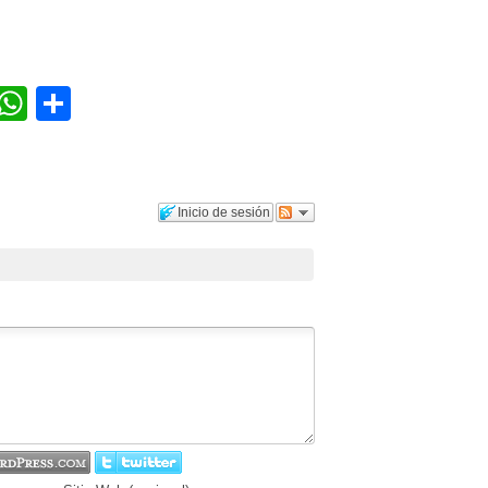
r
terest
Tumblr
WhatsApp
Compartir
Inicio de sesión