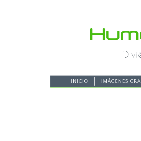
¡Div
INICIO
IMÁGENES GRA