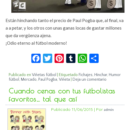
Están hinchando tanto el precio de Paul Pogba que, al final, va
a a petar, y los otros con unas ganas locas de gastar millones
que da vergüenza ajena.
¡Odio eterno al fútbol moderno!
Facebook
Twitter
Pinterest
Tumblr
WhatsApp
Compar
Publicado en
Viñetas fútbol
|
Etiquetado
Fichajes
,
Hinchar
,
Humor
fútbol
,
Mercado
,
Paul Pogba
,
Viñeta
|
Deja un comentario
Cuando cenas con tus futbolistas
favoritos… tal que así
Publicado
11/06/2015
|
Por
admin