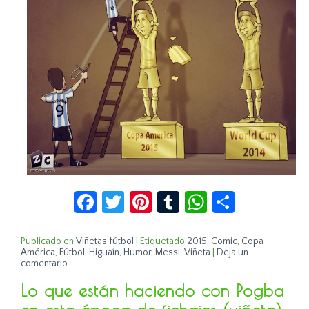
Facebook
Twitter
Pinterest
Tumblr
WhatsApp
Compar
Publicado en
Viñetas fútbol
|
Etiquetado
2015
,
Comic
,
Copa
América
,
Fútbol
,
Higuaín
,
Humor
,
Messi
,
Viñeta
|
Deja un
comentario
Lo que están haciendo con Pogba