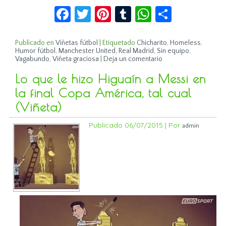
Facebook
Twitter
Pinterest
Tumblr
WhatsApp
Compar
Publicado en
Viñetas fútbol
|
Etiquetado
Chicharito
,
Homeless
,
Humor fútbol
,
Manchester United
,
Real Madrid
,
Sin equipo
,
Vagabundo
,
Viñeta graciosa
|
Deja un comentario
Lo que le hizo Higuaín a Messi en
la final Copa América, tal cual
(Viñeta)
Publicado
06/07/2015
|
Por
admin