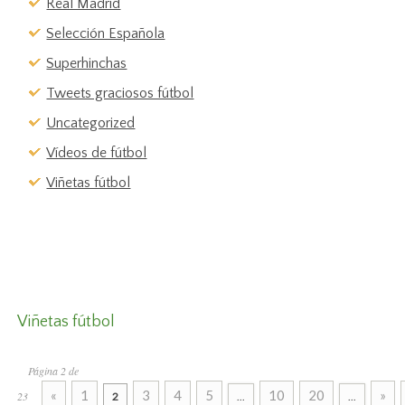
Real Madrid
Selección Española
Superhinchas
Tweets graciosos fútbol
Uncategorized
Vídeos de fútbol
Viñetas fútbol
Viñetas fútbol
Página 2 de
«
1
3
4
5
10
20
»
23
2
...
...