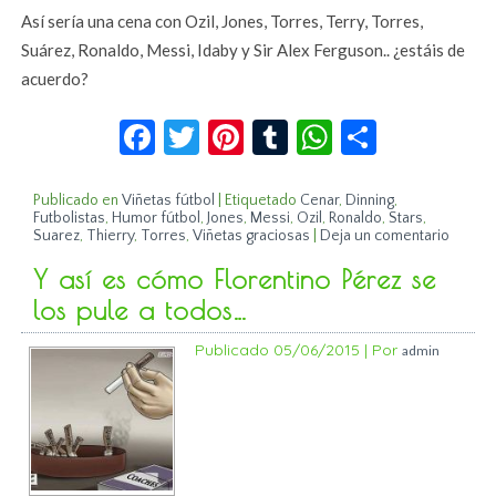
Así sería una cena con Ozil, Jones, Torres, Terry, Torres,
Suárez, Ronaldo, Messi, Idaby y Sir Alex Ferguson.. ¿estáis de
acuerdo?
Facebook
Twitter
Pinterest
Tumblr
WhatsApp
Compar
Publicado en
Viñetas fútbol
|
Etiquetado
Cenar
,
Dinning
,
Futbolistas
,
Humor fútbol
,
Jones
,
Messi
,
Ozil
,
Ronaldo
,
Stars
,
Suarez
,
Thierry
,
Torres
,
Viñetas graciosas
|
Deja un comentario
Y así es cómo Florentino Pérez se
los pule a todos…
Publicado
05/06/2015
|
Por
admin