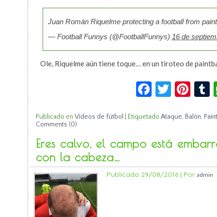
Juan Román Riquelme protecting a football from paintb
— Football Funnys (@FootballFunnys)
16 de septiem
Ole, Riquelme aún tiene toque… en un tiroteo de paintba
Facebook
Twitte
Pin
Publicado en
Vídeos de fútbol
|
Etiquetado
Ataque
,
Balón
,
Paint
Comments (0)
Eres calvo, el campo está embarr
con la cabeza…
Publicado
29/08/2016
|
Por
admin