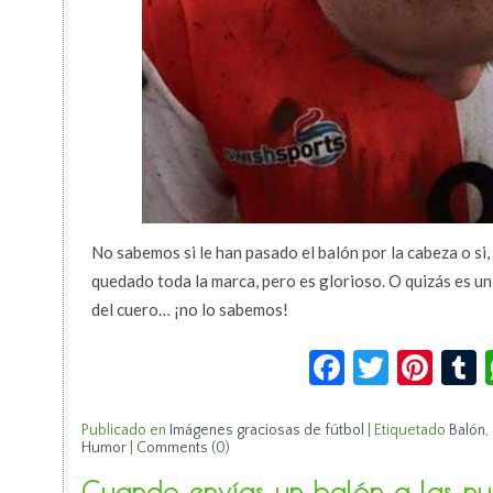
No sabemos si le han pasado el balón por la cabeza o si, 
quedado toda la marca, pero es glorioso. O quizás es un
del cuero… ¡no lo sabemos!
Facebook
Twitte
Pin
Publicado en
Imágenes graciosas de fútbol
|
Etiquetado
Balón
,
Humor
|
Comments (0)
Cuando envías un balón a las nub