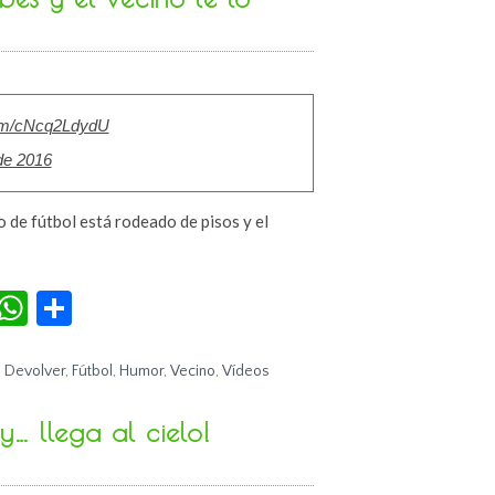
com/cNcq2LdydU
de 2016
o de fútbol está rodeado de pisos y el
r
terest
Tumblr
WhatsApp
Compartir
,
Devolver
,
Fútbol
,
Humor
,
Vecino
,
Vídeos
… llega al cielo!