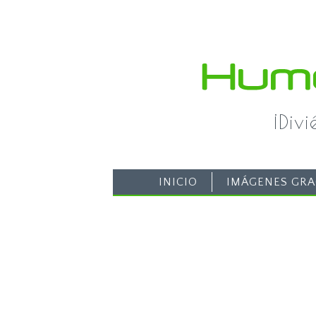
¡Div
INICIO
IMÁGENES GRA