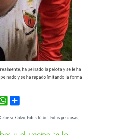
realmente, ha peinado la pelota y se le ha
 peinado y se ha rapado imitando la forma
r
terest
Tumblr
WhatsApp
Compartir
Cabeza
,
Calvo
,
Fotos fútbol
,
Fotos graciosas
,
es y el vecino te lo