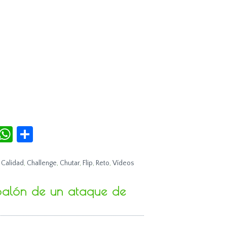
r
terest
Tumblr
WhatsApp
Compartir
,
Calidad
,
Challenge
,
Chutar
,
Flip
,
Reto
,
Vídeos
 balón de un ataque de