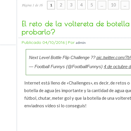
2
3
4
5
10
Página 1 de 16
1
...
...
El reto de la voltereta de botell
probarlo?
Publicado
04/10/2016
|
Por
admin
Next Level Bottle Flip Challenge ??
pic.twitter.com/7
— Football Funnys (@FootballFunnys)
4 de octubre 
Internet está lleno de «Challenges», es decir, de retos 
botella de agua (es importante y la cantidad de agua qu
fútbol, chutar, meter gol y que la botella de una volteret
enviadnos vídeo si lo conseguís!