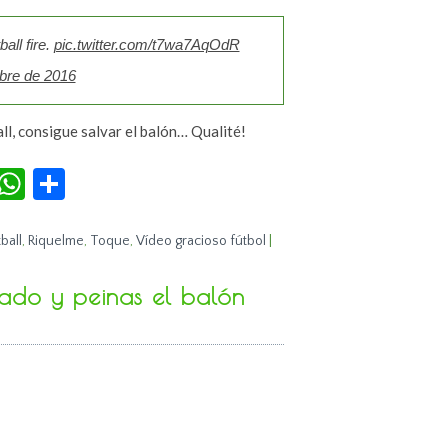
all fire.
pic.twitter.com/t7wa7AqOdR
bre de 2016
ll, consigue salvar el balón… Qualité!
r
terest
Tumblr
WhatsApp
Compartir
ball
,
Riquelme
,
Toque
,
Vídeo gracioso fútbol
|
ado y peinas el balón