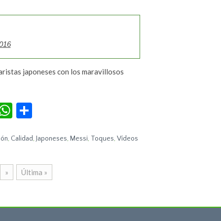
2016
aristas japoneses con los maravillosos
r
terest
Tumblr
WhatsApp
Compartir
lón
,
Calidad
,
Japoneses
,
Messi
,
Toques
,
Vídeos
»
Última »