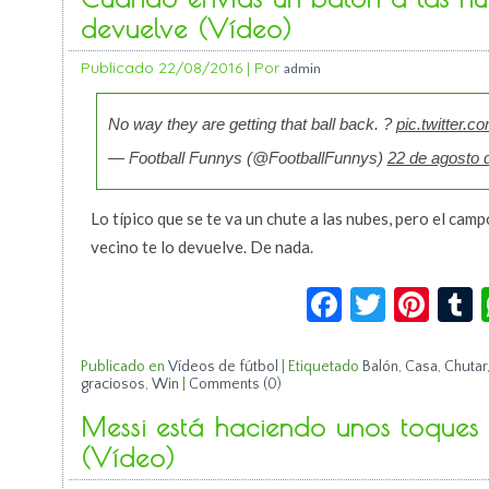
devuelve (Vídeo)
Publicado
22/08/2016
|
Por
admin
No way they are getting that ball back. ?
pic.twitter.
— Football Funnys (@FootballFunnys)
22 de agosto 
Lo típico que se te va un chute a las nubes, pero el camp
vecino te lo devuelve. De nada.
Facebook
Twitte
Pin
Publicado en
Vídeos de fútbol
|
Etiquetado
Balón
,
Casa
,
Chutar
graciosos
,
Win
|
Comments (0)
Messi está haciendo unos toques y
(Vídeo)