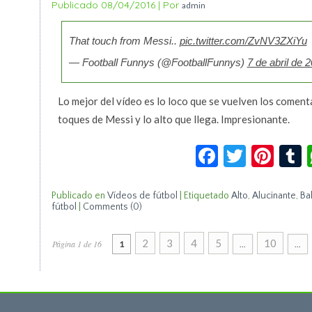
Publicado
08/04/2016
|
Por
admin
That touch from Messi..
pic.twitter.com/ZvNV3ZXiYu
— Football Funnys (@FootballFunnys)
7 de abril de 
Lo mejor del vídeo es lo loco que se vuelven los coment
toques de Messi y lo alto que llega. Impresionante.
Facebook
Twitte
Pin
Publicado en
Vídeos de fútbol
|
Etiquetado
Alto
,
Alucinante
,
Ba
fútbol
|
Comments (0)
2
3
4
5
10
Página 1 de 16
1
...
...