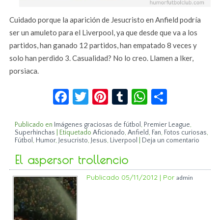
Cuidado porque la aparición de Jesucristo en Anfield podría
ser un amuleto para el Liverpool, ya que desde que va a los
partidos, han ganado 12 partidos, han empatado 8 veces y
solo han perdido 3. Casualidad? No lo creo. Llamen a Iker,
porsiaca.
Facebook
Twitter
Pinterest
Tumblr
WhatsApp
Compar
Publicado en
Imágenes graciosas de fútbol
,
Premier League
,
Superhinchas
|
Etiquetado
Aficionado
,
Anfield
,
Fan
,
Fotos curiosas
,
Fútbol
,
Humor
,
Jesucristo
,
Jesus
,
Liverpool
|
Deja un comentario
El aspersor trollencio
Publicado
05/11/2012
|
Por
admin