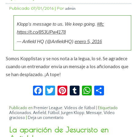
Publicado
07/01/2016
|
Por
admin
Klopp's message to us. We keep going.
#lfc
https://t.co/853UPw4178
— Anfield HQ (@AnfieldHQ)
enero 5, 2016
Somos Kopplistas y se nos nota a la legua, lo sé. Se agradece
cuando un entrenador envía un mensaje a los aficionados que
se han desplazado. ¡A tope!
Facebook
Twitter
Pinterest
Tumblr
WhatsApp
Compar
Publicado en
Premier League
,
Vídeos de fútbol
|
Etiquetado
Aficionados
,
Anfield
,
Fútbol
,
Jurgen Klopp
,
Mensaje
,
Vídeo
gracioso
|
Deja un comentario
La aparición de Jesucristo en