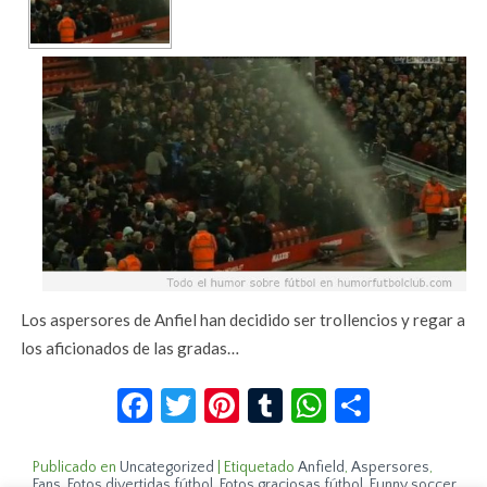
Los aspersores de Anfiel han decidido ser trollencios y regar a
los aficionados de las gradas…
Facebook
Twitter
Pinterest
Tumblr
WhatsApp
Compar
Publicado en
Uncategorized
|
Etiquetado
Anfield
,
Aspersores
,
Fans
,
Fotos divertidas fútbol
,
Fotos graciosas fútbol
,
Funny soccer
,