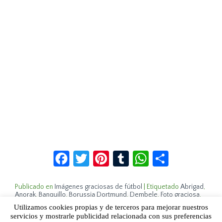
Facebook
Twitter
Pinterest
Tumblr
WhatsApp
Compar
Publicado en
Imágenes graciosas de fútbol
|
Etiquetado
Abrigad
,
Anorak
,
Banquillo
,
Borussia Dortmund
,
Dembele
,
Foto graciosa
,
Humor fútbol
|
Deja un comentario
Utilizamos cookies propias y de terceros para mejorar nuestros
servicios y mostrarle publicidad relacionada con sus preferencias