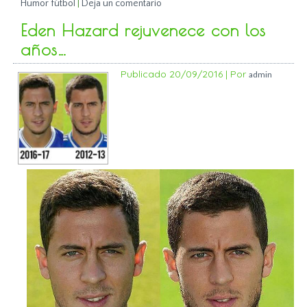
Humor fútbol
|
Deja un comentario
Eden Hazard rejuvenece con los
años…
Publicado
20/09/2016
|
Por
admin