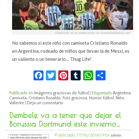
No sabemos si este niño con camiseta Cristiano Ronaldo
en Argentina, rodeado de nilños que llevan la de Messi, es
un valiente o un temerario… Thug Life!
Facebook
Twitter
Pinterest
Tumblr
WhatsApp
Compar
Publicado en
Imágenes graciosas de fútbol
|
Etiquetado
Argentina
,
Camiseta
,
Cristiano Ronaldo
,
Foto graciosa
,
Humor fútbol
,
Niño
,
Valiente
|
Deja un comentario
Dembele va a tener que dejar el
Borussia Dortmund este invierno…
Publicado
17/10/2016
|
Por
admin