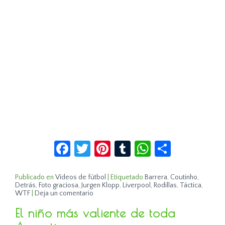
Facebook
Twitter
Pinterest
Tumblr
WhatsApp
Compar
Publicado en
Vídeos de fútbol
|
Etiquetado
Barrera
,
Coutinho
,
Detrás
,
Foto graciosa
,
Jurgen Klopp
,
Liverpool
,
Rodillas
,
Táctica
,
WTF
|
Deja un comentario
El niño más valiente de toda