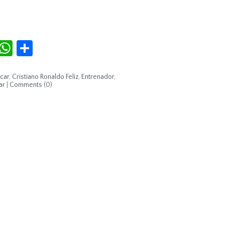
r
terest
Tumblr
WhatsApp
Compartir
car
,
Cristiano Ronaldo Feliz
,
Entrenador
,
ar
|
Comments (0)