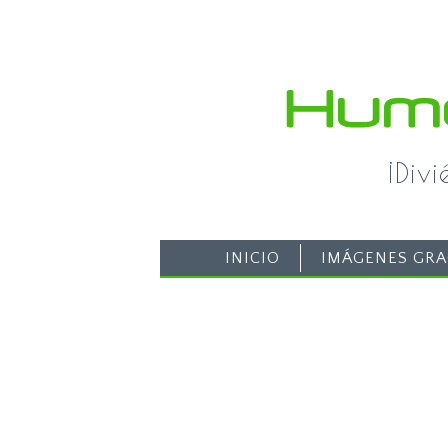
¡Div
INICIO
IMÁGENES GRA