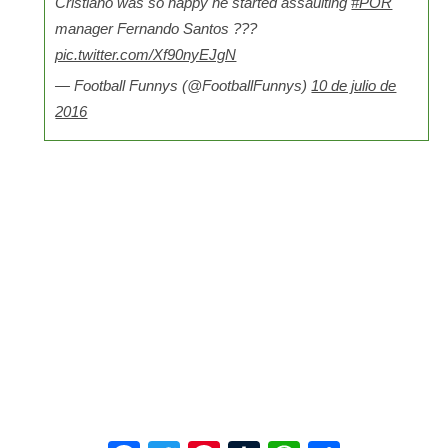
Cristiano was so happy he started assaulting
#POR
manager Fernando Santos ???
pic.twitter.com/Xf90nyEJgN
— Football Funnys (@FootballFunnys)
10 de julio de
2016