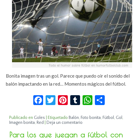
Bonita imagen tras un gol. Parece que puedo oir el sonido del
balón impactando en la red… Momentos mágicos del fútbol.
Facebook
Twitter
Pinterest
Tumblr
WhatsApp
Compar
Publicado en
Goles
|
Etiquetado
Balón
,
Foto bonita
,
Fútbol
,
Gol
,
Imagen bonita
,
Red
|
Deja un comentario
Para los que juegan a fútbol con