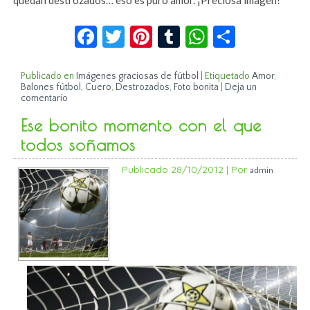
quedan destrozados… eso es puro amor. ¡Preciosa imagen!
Facebook
Twitter
Pinterest
Tumblr
WhatsApp
Compar
Publicado en
Imágenes graciosas de fútbol
|
Etiquetado
Amor
,
Balones fútbol
,
Cuero
,
Destrozados
,
Foto bonita
|
Deja un
comentario
Ese bonito momento con el que
todos soñamos
Publicado
28/10/2012
|
Por
admin