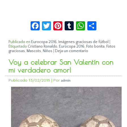
Facebook
Twitter
Pinterest
Tumblr
WhatsApp
Compar
Publicado en
Eurocopa 2016
,
Imágenes graciosas de fútbol
|
Etiquetado
Cristiano Ronaldo
,
Eurocopa 2016
,
Foto bonita
,
Fotos
graciosas
,
Mascots
,
Niños
|
Deja un comentario
Voy a celebrar San Valentín con
mi verdadero amor!
Publicado
13/02/2015
|
Por
admin