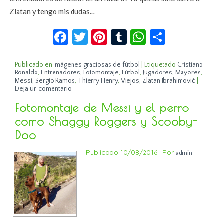
Zlatan y tengo mis dudas…
Facebook
Twitter
Pinterest
Tumblr
WhatsApp
Compar
Publicado en
Imágenes graciosas de fútbol
|
Etiquetado
Cristiano
Ronaldo
,
Entrenadores
,
Fotomontaje
,
Fútbol
,
Jugadores
,
Mayores
,
Messi
,
Sergio Ramos
,
Thierry Henry
,
Viejos
,
Zlatan Ibrahimović
|
Deja un comentario
Fotomontaje de Messi y el perro
como Shaggy Roggers y Scooby-
Doo
Publicado
10/08/2016
|
Por
admin