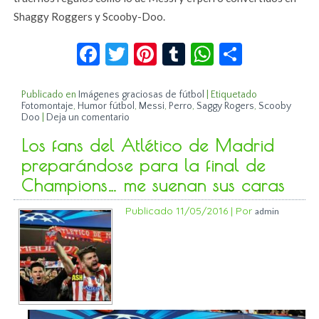
Shaggy Roggers y Scooby-Doo.
Facebook
Twitter
Pinterest
Tumblr
WhatsApp
Compar
Publicado en
Imágenes graciosas de fútbol
|
Etiquetado
Fotomontaje
,
Humor fútbol
,
Messi
,
Perro
,
Saggy Rogers
,
Scooby
Doo
|
Deja un comentario
Los fans del Atlético de Madrid
preparándose para la final de
Champions… me suenan sus caras
Publicado
11/05/2016
|
Por
admin