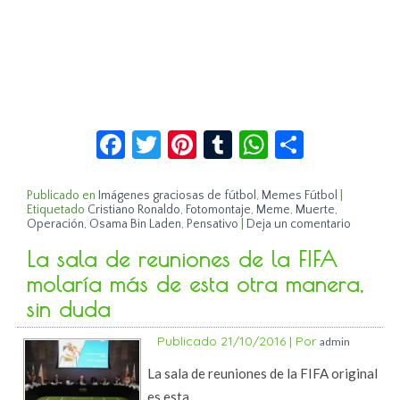
Facebook
Twitter
Pinterest
Tumblr
WhatsApp
Compar
Publicado en
Imágenes graciosas de fútbol
,
Memes Fútbol
|
Etiquetado
Cristiano Ronaldo
,
Fotomontaje
,
Meme
,
Muerte
,
Operación
,
Osama Bin Laden
,
Pensativo
|
Deja un comentario
La sala de reuniones de la FIFA
molaría más de esta otra manera,
sin duda
Publicado
21/10/2016
|
Por
admin
La sala de reuniones de la FIFA original
es esta…