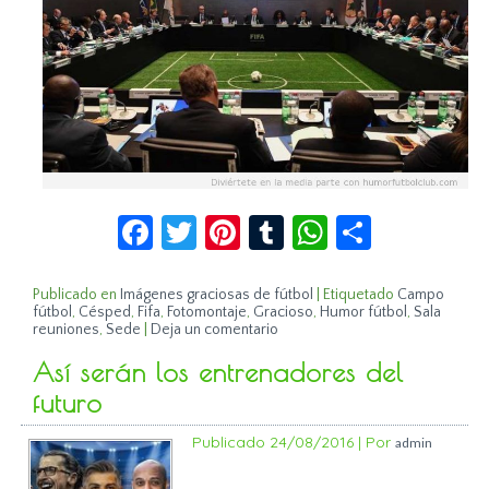
Facebook
Twitter
Pinterest
Tumblr
WhatsApp
Compar
Publicado en
Imágenes graciosas de fútbol
|
Etiquetado
Campo
fútbol
,
Césped
,
Fifa
,
Fotomontaje
,
Gracioso
,
Humor fútbol
,
Sala
reuniones
,
Sede
|
Deja un comentario
Así serán los entrenadores del
futuro
Publicado
24/08/2016
|
Por
admin