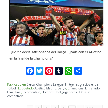
Qué me decís, aficionados del Barça… ¿Vais con el Atlético
en la final de la Champions?
Facebook
Twitter
Pinterest
Tumblr
WhatsApp
Compar
Publicado en
Barça
,
Champions League
,
Imágenes graciosas de
fútbol
|
Etiquetado
Atlético Madrid
,
Barça
,
Champions
,
Entrenador
,
Fans
,
Final
,
Fotomontaje
,
Humor fútbol
,
Jugadores
|
Deja un
comentario