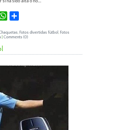
r si ha sido alta o no…
r
terest
Tumblr
WhatsApp
Compartir
Chaquetas
,
Fotos divertidas fútbol
,
Fotos
a
|
Comments (0)
o!