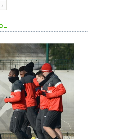
 »
no…