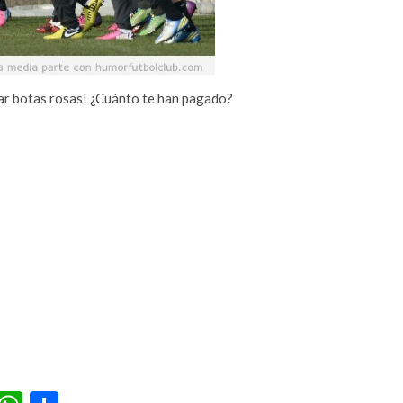
evar botas rosas! ¿Cuánto te han pagado?
r
terest
Tumblr
WhatsApp
Compartir