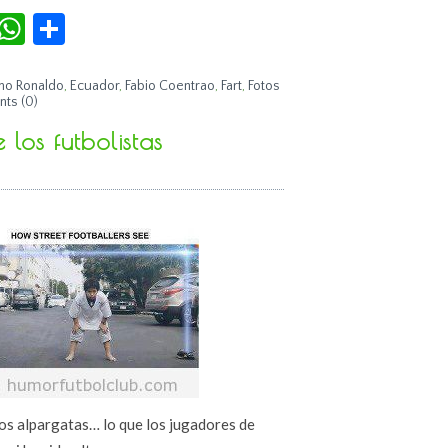
r
terest
Tumblr
WhatsApp
Compartir
ano Ronaldo
,
Ecuador
,
Fabio Coentrao
,
Fart
,
Fotos
ts (0)
los futbolistas
dos alpargatas… lo que los jugadores de