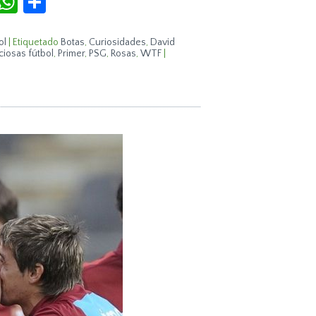
ol
|
Etiquetado
Botas
,
Curiosidades
,
David
iosas fútbol
,
Primer
,
PSG
,
Rosas
,
WTF
|