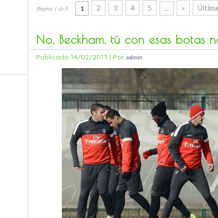
2
3
4
5
»
Última
Página 1 de 6
1
...
No, Beckham, tú con esas botas 
Publicado
14/02/2013
|
Por
admin