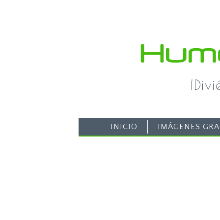
¡Div
INICIO
IMÁGENES GRA