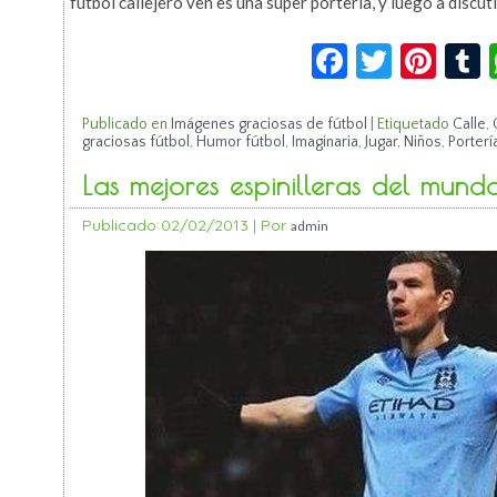
fútbol callejero ven es una super portería, y luego a discuti
Facebook
Twitte
Pin
Publicado en
Imágenes graciosas de fútbol
|
Etiquetado
Calle
,
graciosas fútbol
,
Humor fútbol
,
Imaginaria
,
Jugar
,
Niños
,
Porterí
Las mejores espinilleras del mund
Publicado
02/02/2013
|
Por
admin