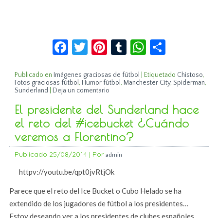
Facebook
Twitter
Pinterest
Tumblr
WhatsApp
Compar
Publicado en
Imágenes graciosas de fútbol
|
Etiquetado
Chistoso
,
Fotos graciosas fútbol
,
Humor fútbol
,
Manchester City
,
Spiderman
,
Sunderland
|
Deja un comentario
El presidente del Sunderland hace
el reto del #icebucket ¿Cuándo
veremos a Florentino?
Publicado
25/08/2014
|
Por
admin
httpv://youtu.be/qpt0jvRtjOk
Parece que el reto del Ice Bucket o Cubo Helado se ha
extendido de los jugadores de fútbol a los presidentes…
Estoy deseando ver a los presidentes de clubes españoles