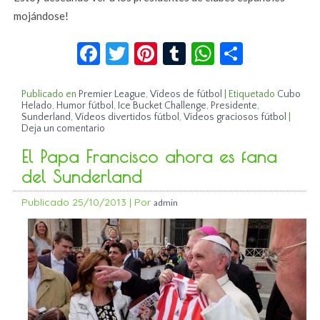
mojándose!
Facebook
Twitter
Pinterest
Tumblr
WhatsApp
Compar
Publicado en
Premier League
,
Vídeos de fútbol
|
Etiquetado
Cubo
Helado
,
Humor fútbol
,
Ice Bucket Challenge
,
Presidente
,
Sunderland
,
Vídeos divertidos fútbol
,
Vídeos graciosos fútbol
|
Deja un comentario
El Papa Francisco ahora es fana
del Sunderland
Publicado
25/10/2013
|
Por
admin