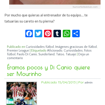
Por mucho que quieras al entrenador de tu equipo… te
tatuarías su careto en tu pierna?
Facebook
Twitter
Pinterest
Tumblr
WhatsApp
Compar
Publicado en
Curiosidades fútbol
,
Imágenes graciosas de fútbol
,
Premier League
|
Etiquetado
Aficionado
,
Curiosidades
,
Fotos
fútbol
,
Paolo Di Canio
,
Sunderland
,
Tatoo
,
Tatuaje
|
Deja un
comentario
Éramos pocos y Di Canio quiere
ser Mourinho
Publicado
15/04/2013
|
Por
admin