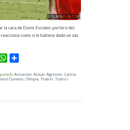
r la cara de Donis Escober, portero del
o reacciona como si le hubiese dado un zas
r
terest
Tumblr
WhatsApp
Compartir
quetado
Actuación
,
Actuar
,
Agresión
,
Caricia
,
ston Dynamo
,
Olimpia
,
Teatrer
,
Teatro
|