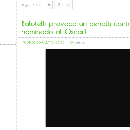
2
»
Página 1 de 2
1
Balotelli provoca un penalti contr
nominado al Oscar!
Publicado
02/10/2013
|
Por
admin