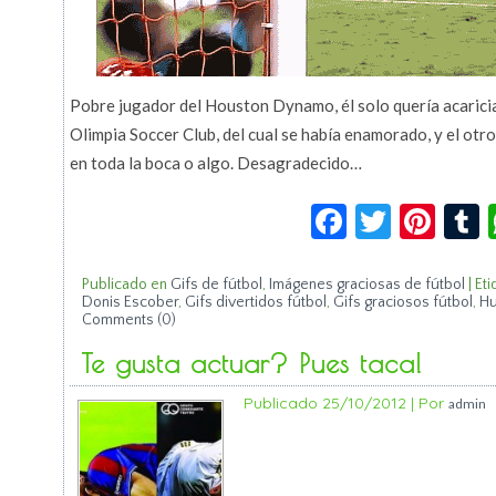
Pobre jugador del Houston Dynamo, él solo quería acaricia
Olimpia Soccer Club, del cual se había enamorado, y el otr
en toda la boca o algo. Desagradecido…
Facebook
Twitte
Pin
Publicado en
Gifs de fútbol
,
Imágenes graciosas de fútbol
|
Eti
Donis Escober
,
Gifs divertidos fútbol
,
Gifs graciosos fútbol
,
Hu
Comments (0)
Te gusta actuar? Pues taca!
Publicado
25/10/2012
|
Por
admin