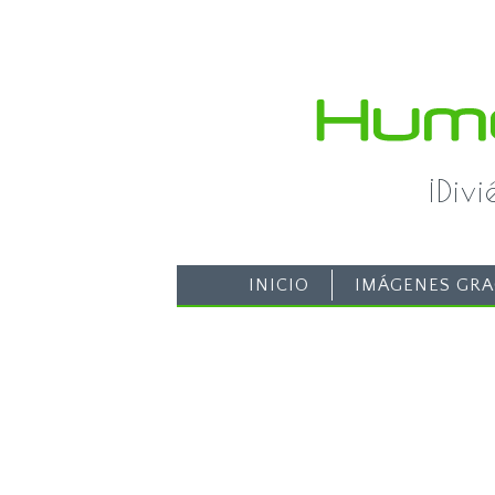
¡Div
INICIO
IMÁGENES GRA