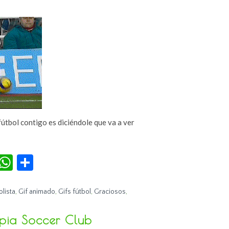
útbol contigo es diciéndole que va a ver
r
terest
Tumblr
WhatsApp
Compartir
olista
,
Gif animado
,
Gifs fútbol
,
Graciosos
,
mpia Soccer Club