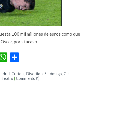
cuesta 100 mil millones de euros como que
Oscar, por si acaso.
r
terest
Tumblr
WhatsApp
Compartir
Madrid
,
Curtois
,
Divertido
,
Estómago
,
Gif
,
Teatro
|
Comments (1)