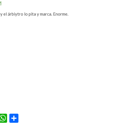
M
 el árbiytro lo pita y marca. Enorme.
r
terest
Tumblr
WhatsApp
Compartir