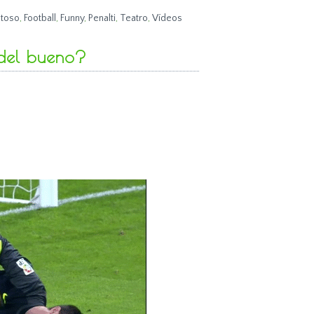
stoso
,
Football
,
Funny
,
Penalti
,
Teatro
,
Vídeos
 del bueno?