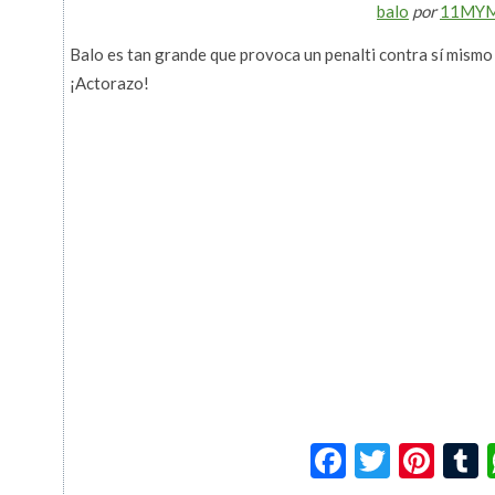
balo
por
11MY
Balo es tan grande que provoca un penalti contra sí mismo y
¡Actorazo!
Facebook
Twitte
Pin