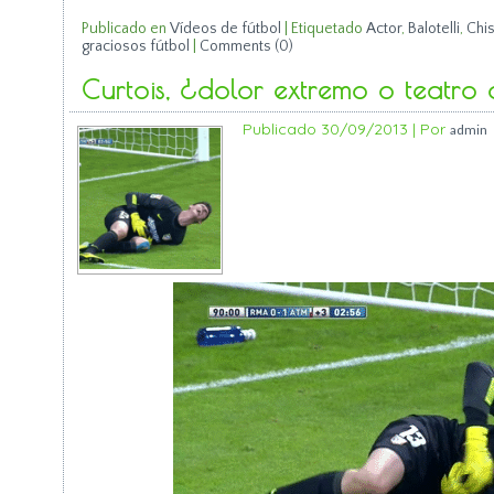
Publicado en
Vídeos de fútbol
|
Etiquetado
Actor
,
Balotelli
,
Chi
graciosos fútbol
|
Comments (0)
Curtois, ¿dolor extremo o teatro
Publicado
30/09/2013
|
Por
admin