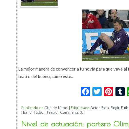
La mejor manera de convencer a tu novia para que vaya al f
teatro del bueno, como este..
Facebook
Twitte
Pin
Publicado en
Gifs de fútbol
|
Etiquetado
Actor
,
Falta
,
Fingir
,
Futb
Humor fútbol
,
Teatro
|
Comments (0)
Nivel de actuación: portero Oli