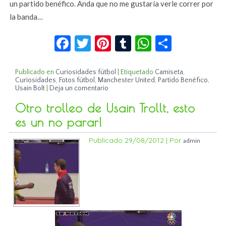
un partido benéfico. Anda que no me gustaría verle correr por
la banda…
Facebook
Twitter
Pinterest
Tumblr
WhatsApp
Compar
Publicado en
Curiosidades fútbol
|
Etiquetado
Camiseta
,
Curiosidades
,
Fotos fútbol
,
Manchester United
,
Partido Benéfico
,
Usain Bolt
|
Deja un comentario
Otro trolleo de Usain Trollt, esto
es un no parar!
Publicado
29/08/2012
|
Por
admin