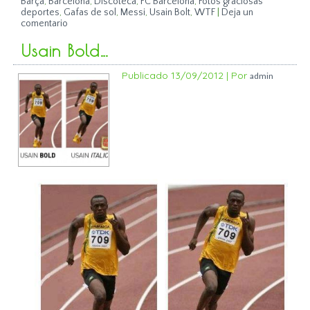
Barça
,
Barcelona
,
Discoteca
,
FC Barcelona
,
Fotos graciosas
deportes
,
Gafas de sol
,
Messi
,
Usain Bolt
,
WTF
|
Deja un
comentario
Usain Bold…
Publicado
13/09/2012
|
Por
admin