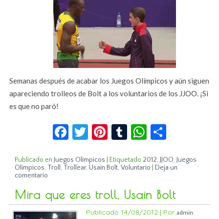
Semanas después de acabar los Juegos Olímpicos y aún siguen
apareciendo trolleos de Bolt a los voluntarios de los JJOO. ¡Si
es que no paró!
Facebook
Twitter
Pinterest
Tumblr
WhatsApp
Compar
Publicado en
Juegos Olímpicos
|
Etiquetado
2012
,
JJOO
,
Juegos
Olímpicos
,
Troll
,
Trollear
,
Usain Bolt
,
Voluntario
|
Deja un
comentario
Mira que eres troll, Usain Bolt
Publicado
14/08/2012
|
Por
admin