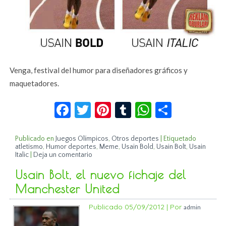
Venga, festival del humor para diseñadores gráficos y
maquetadores.
Facebook
Twitter
Pinterest
Tumblr
WhatsApp
Compar
Publicado en
Juegos Olímpicos
,
Otros deportes
|
Etiquetado
atletismo
,
Humor deportes
,
Meme
,
Usain Bold
,
Usain Bolt
,
Usain
Italic
|
Deja un comentario
Usain Bolt, el nuevo fichaje del
Manchester United
Publicado
05/09/2012
|
Por
admin