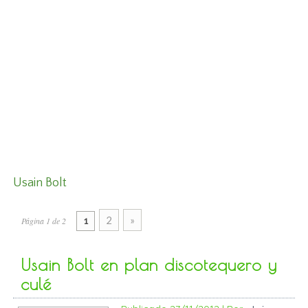
Usain Bolt
2
»
Página 1 de 2
1
Usain Bolt en plan discotequero y
culé