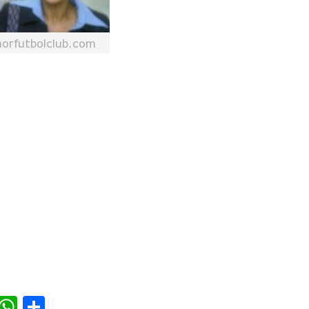
r
terest
Tumblr
WhatsApp
Compartir