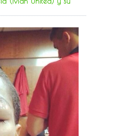
ia (Man United) y su