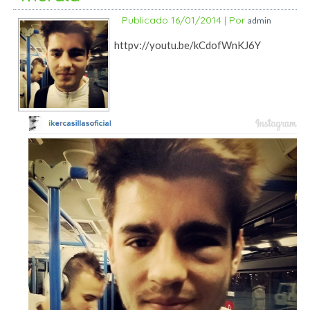
Publicado
16/01/2014
|
Por
admin
httpv://youtu.be/kCdofWnKJ6Y