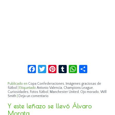
Facebook
Twitter
Pinterest
Tumblr
WhatsApp
Compar
Publicado en
Copa Confederaciones
,
Imágenes graciosas de
fútbol
|
Etiquetado
Antonio Valencia
,
Champions League
,
Curiosidades
,
Fotos fútbol
,
Manchester United
,
Ojo morado
,
Will
Smith
|
Deja un comentario
Y este leñazo se llevó Álvaro
Morata